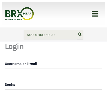
Ir
para
BRX Solar - Distribuidora
o
conteúdo
Procurar:
Login
Username or E-mail
Senha