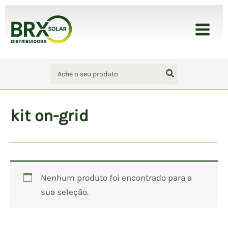
Ir
para
BRX Solar - Distribuidora
o
conteúdo
Procurar:
kit on-grid
Nenhum produto foi encontrado para a
sua seleção.