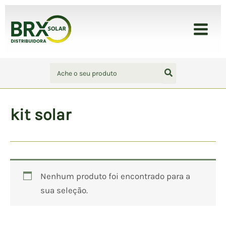
Ir
para
BRX Solar - Distribuidora
o
conteúdo
Procurar:
kit solar
Nenhum produto foi encontrado para a
sua seleção.