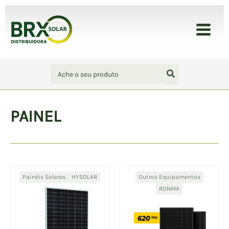
Ir
para
BRX Solar - Distribuidora
o
conteúdo
Procurar:
PAINEL
Painéis Solares
HYSOLAR
Outros Equipamentos
RONMA