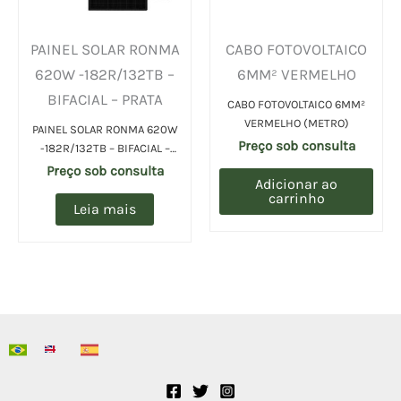
PAINEL SOLAR RONMA
CABO FOTOVOLTAICO
620W -182R/132TB –
6MM² VERMELHO
BIFACIAL – PRATA
CABO FOTOVOLTAICO 6MM²
VERMELHO (METRO)
PAINEL SOLAR RONMA 620W
Preço sob consulta
-182R/132TB – BIFACIAL –
PRATA (UN)
Preço sob consulta
Adicionar ao
carrinho
Leia mais