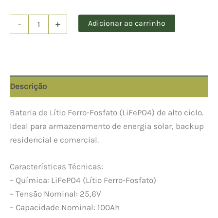
BATERIA
Adicionar ao carrinho
-
+
DE
LÍTIO
MUST
100AH
MODELO
LIFEPO4
Descrição
quantidade
Bateria de Lítio Ferro-Fosfato (LiFePO4) de alto ciclo.
Ideal para armazenamento de energia solar, backup
residencial e comercial.
Características Técnicas:
– Química: LiFePO4 (Lítio Ferro-Fosfato)
– Tensão Nominal: 25,6V
– Capacidade Nominal: 100Ah