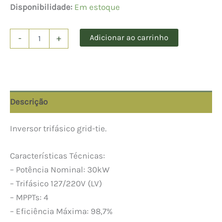
Disponibilidade:
Em estoque
Inversor
Adicionar ao carrinho
-
+
30kW
220v
Marca
Sofar
LV
30KTLX-
Descrição
G3-
LV
quantidade
Inversor trifásico grid-tie.
Características Técnicas:
– Potência Nominal: 30kW
– Trifásico 127/220V (LV)
– MPPTs: 4
– Eficiência Máxima: 98,7%