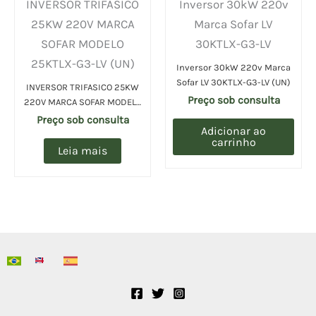
INVERSOR TRIFASICO
Inversor 30kW 220v
25KW 220V MARCA
Marca Sofar LV
SOFAR MODELO
30KTLX-G3-LV
25KTLX-G3-LV (UN)
Inversor 30kW 220v Marca
Sofar LV 30KTLX-G3-LV (UN)
INVERSOR TRIFASICO 25KW
Preço sob consulta
220V MARCA SOFAR MODELO
25KTLX-G3-LV (UN)
Preço sob consulta
Adicionar ao
carrinho
Leia mais