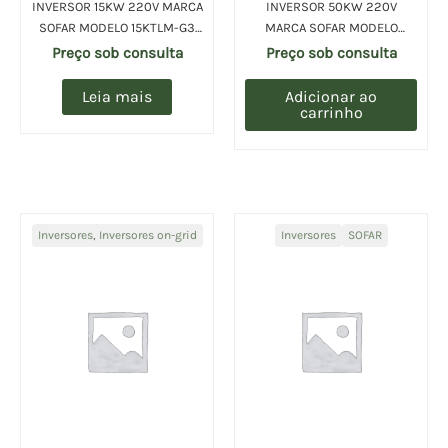
INVERSOR 15KW 220V MARCA
INVERSOR 50KW 220V
SOFAR MODELO 15KTLM-G3
MARCA SOFAR MODELO
(UN)
50KTLX-G4-LV (UN)
Preço sob consulta
Preço sob consulta
Leia mais
Adicionar ao
carrinho
Inversores
,
Inversores on-grid
Inversores
SOFAR