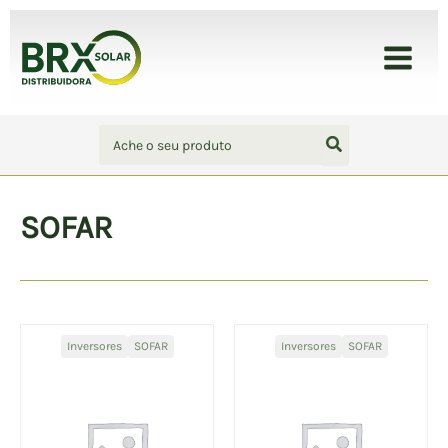
Ir
para
BRX Solar - Distribuidora
o
conteúdo
Procurar:
SOFAR
Inversores
SOFAR
Inversores
SOFAR