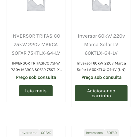
INVERSOR TRIFASICO
Inversor 60kW 220v
75kW 220v MARCA
Marca Sofar LV
SOFAR 75KTLX-G4-LV
60KTLX-G4-LV
INVERSOR TRIFASICO 75kW
Inversor 60kW 220v Marca
220v MARCA SOFAR 75KTLX-
Sofar LV 60KTLX-G4-LV (UN)
G4-LV (UN)
Preço sob consulta
Preço sob consulta
Leia mais
Adicionar ao
carrinho
Inversores
SOFAR
Inversores
SOFAR