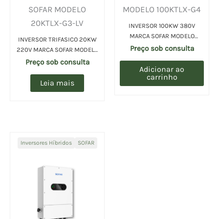
SOFAR MODELO
MODELO 100KTLX-G4
20KTLX-G3-LV
INVERSOR 100KW 380V
MARCA SOFAR MODELO
INVERSOR TRIFASICO 20KW
100KTLX-G4 (UN)
Preço sob consulta
220V MARCA SOFAR MODELO
20KTLX-G3-LV (UN)
Preço sob consulta
Adicionar ao
carrinho
Leia mais
Inversores Híbridos
SOFAR