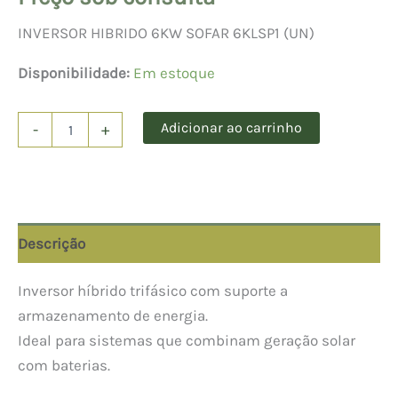
INVERSOR HIBRIDO 6KW SOFAR 6KLSP1 (UN)
Disponibilidade:
Em estoque
INVERSOR
Adicionar ao carrinho
-
+
HIBRIDO
6KW
SOFAR
6KLSP1
(UN)
quantidade
Descrição
Inversor híbrido trifásico com suporte a
armazenamento de energia.
Ideal para sistemas que combinam geração solar
com baterias.