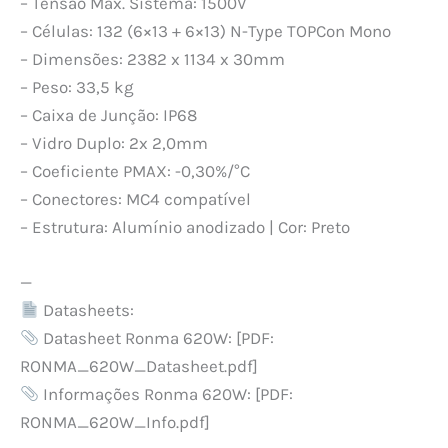
– Tensão Máx. Sistema: 1500V
– Células: 132 (6×13 + 6×13) N-Type TOPCon Mono
– Dimensões: 2382 x 1134 x 30mm
– Peso: 33,5 kg
– Caixa de Junção: IP68
– Vidro Duplo: 2x 2,0mm
– Coeficiente PMAX: -0,30%/°C
– Conectores: MC4 compatível
– Estrutura: Alumínio anodizado | Cor: Preto
—
Datasheets:
Datasheet Ronma 620W: [PDF:
RONMA_620W_Datasheet.pdf]
Informações Ronma 620W: [PDF:
RONMA_620W_Info.pdf]