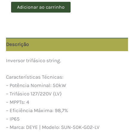
INVERSOR
Adicionar ao carrinho
DEYE
SUN-
50K-
G02-
LV
(UN)
Descrição
quantidade
Inversor trifásico string.
Características Técnicas:
– Potência Nominal: 50kW
– Trifásico 127/220V (LV)
– MPPTs: 4
– Eficiência Máxima: 98,7%
– IP65
– Marca: DEYE | Modelo: SUN-50K-G02-LV