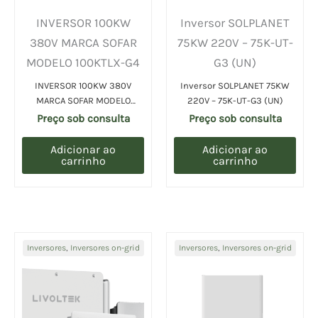
INVERSOR 100KW
Inversor SOLPLANET
380V MARCA SOFAR
75KW 220V – 75K-UT-
MODELO 100KTLX-G4
G3 (UN)
INVERSOR 100KW 380V
Inversor SOLPLANET 75KW
MARCA SOFAR MODELO
220V – 75K-UT-G3 (UN)
100KTLX-G4 (UN)
Preço sob consulta
Preço sob consulta
Adicionar ao
Adicionar ao
carrinho
carrinho
Inversores
,
Inversores on-grid
Inversores
,
Inversores on-grid