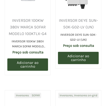
INVERSOR 100KW
INVERSOR DEYE SUN-
380V MARCA SOFAR
50K-G02-LV (UN)
MODELO 100KTLX-G4
INVERSOR DEYE SUN-50K-
G02-LV (UN)
INVERSOR 100KW 380V
Preço sob consulta
MARCA SOFAR MODELO
100KTLX-G4 (UN)
Preço sob consulta
Adicionar ao
carrinho
Adicionar ao
carrinho
Inversores
SOFAR
Inversores
,
Inversores on-grid