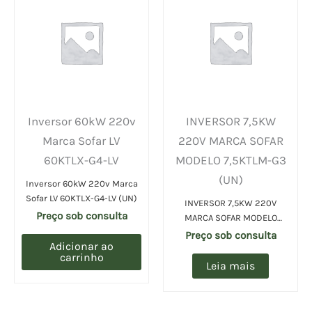
Inversor 60kW 220v
INVERSOR 7,5KW
Marca Sofar LV
220V MARCA SOFAR
60KTLX-G4-LV
MODELO 7,5KTLM-G3
(UN)
Inversor 60kW 220v Marca
Sofar LV 60KTLX-G4-LV (UN)
INVERSOR 7,5KW 220V
Preço sob consulta
MARCA SOFAR MODELO
7,5KTLM-G3 (UN)
Preço sob consulta
Adicionar ao
carrinho
Leia mais