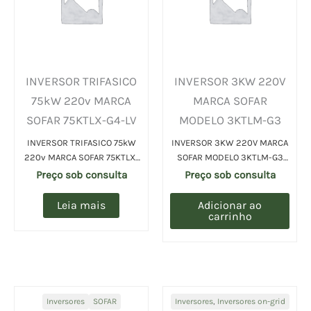
INVERSOR TRIFASICO
INVERSOR 3KW 220V
75kW 220v MARCA
MARCA SOFAR
SOFAR 75KTLX-G4-LV
MODELO 3KTLM-G3
INVERSOR TRIFASICO 75kW
INVERSOR 3KW 220V MARCA
220v MARCA SOFAR 75KTLX-
SOFAR MODELO 3KTLM-G3
G4-LV (UN)
(UN)
Preço sob consulta
Preço sob consulta
Leia mais
Adicionar ao
carrinho
Inversores
SOFAR
Inversores
,
Inversores on-grid