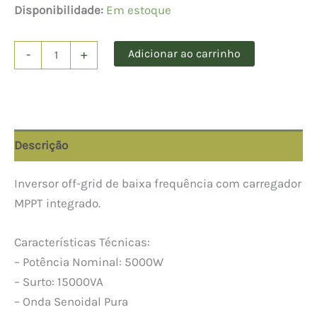
Disponibilidade:
Em estoque
INVERSOR
Adicionar ao carrinho
-
+
FOTOVOLTAICO
OFF
GRID
5000W
-
MUST
Descrição
-
MODELO
PV29-
Inversor off-grid de baixa frequência com carregador
5048
MPPT integrado.
HP
quantidade
Características Técnicas:
– Potência Nominal: 5000W
– Surto: 15000VA
– Onda Senoidal Pura